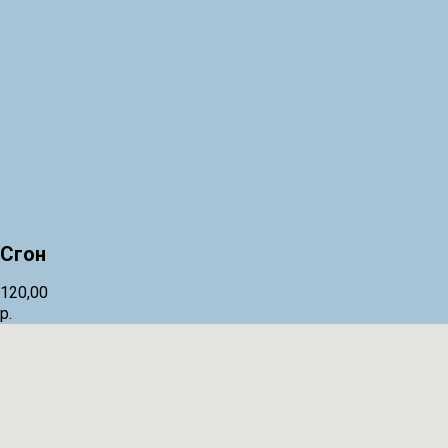
Сгон
120,00
р.