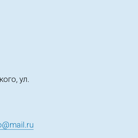
ого, ул.
@mail.ru